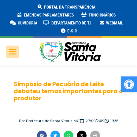
PORTAL DA TRANSPARÊNCIA
EMENDAS PARLAMENTARES
FUNCIONÁRIOS
OUVIDORIA
DEPARTAMENTO DE T.I.
WEBMAIL
E-SIC
Ab
Simpósio de Pecuária de Leite
debateu temas importantes para o
produtor
Por
Prefeitura de Santa Vitória-MG
27/09/2019
19:38