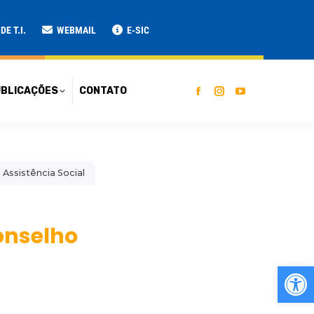
ATO
E T.I.
WEBMAIL
E-SIC
BLICAÇÕES
CONTATO
Assistência Social
onselho
Ab