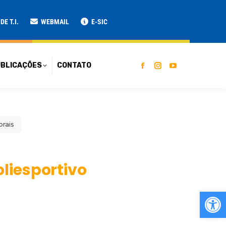
ATO
E T.I.
WEBMAIL
E-SIC
BLICAÇÕES
CONTATO
orais
liesportivo
Ab