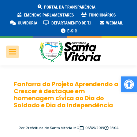
PORTAL DA TRANSPARÊNCIA
EMENDAS PARLAMENTARES
FUNCIONÁRIOS
OUVIDORIA
DEPARTAMENTO DE T.I.
WEBMAIL
E-SIC
Ab
Fanfarra do Projeto Aprendendo a
Crescer é destaque em
homenagem cívica ao Dia do
Soldado e Dia da Independência
Por
Prefeitura de Santa Vitória-MG
06/09/2019
18:04