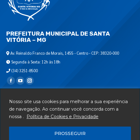
PREFEITURA MUNICIPAL DE SANTA
VITÓRIA – MG
Av. Reinaldo Franco de Morais, 1455 - Centro - CEP: 38320-000
Segunda à Sexta: 12h às 18h
(34) 3251-8500
Encontre-nos em:
Webmail
Nosso site usa cookies para melhorar a sua experiência
Departamento de T.I.
de navegação. Ao continuar você concorda com a
nossa .
Política de Cookies e Privacidade
Serviços
Telefones Úteis
PROSSEGUIR
Mapa do Site