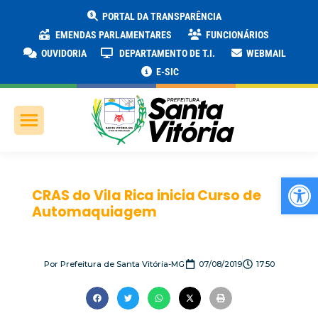
PORTAL DA TRANSPARÊNCIA
EMENDAS PARLAMENTARES
FUNCIONÁRIOS
OUVIDORIA
DEPARTAMENTO DE T.I.
WEBMAIL
E-SIC
Ab
CRAS do Vila Rica inicia Curso de
Automaquiagem
Por
Prefeitura de Santa Vitória-MG
07/08/2019
17:50