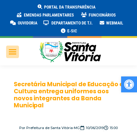
PORTAL DA TRANSPARÊNCIA
EMENDAS PARLAMENTARES
FUNCIONÁRIOS
OUVIDORIA
DEPARTAMENTO DE T.I.
WEBMAIL
E-SIC
Ab
Secretária Municipal de Educação e
Cultura entrega uniformes aos
novos integrantes da Banda
Municipal
Por
Prefeitura de Santa Vitória-MG
10/06/2019
15:00