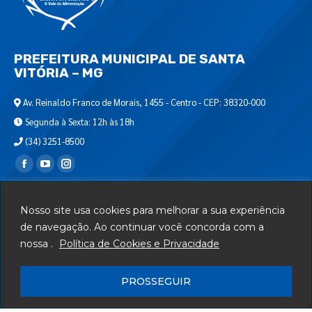
PREFEITURA MUNICIPAL DE SANTA
VITÓRIA – MG
Av. Reinaldo Franco de Morais, 1455 - Centro - CEP: 38320-000
Segunda à Sexta: 12h às 18h
(34) 3251-8500
Encontre-nos em:
Webmail
Nosso site usa cookies para melhorar a sua experiência
Departamento de T.I.
de navegação. Ao continuar você concorda com a
nossa .
Política de Cookies e Privacidade
Serviços
Telefones Úteis
PROSSEGUIR
Mapa do Site