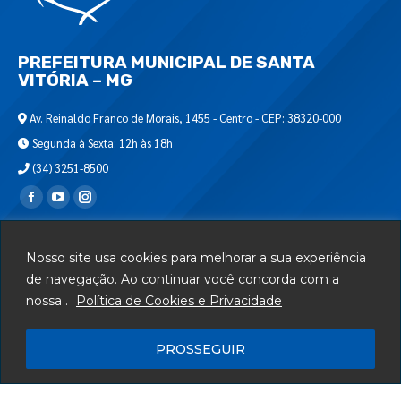
PREFEITURA MUNICIPAL DE SANTA
VITÓRIA – MG
Av. Reinaldo Franco de Morais, 1455 - Centro - CEP: 38320-000
Segunda à Sexta: 12h às 18h
(34) 3251-8500
Encontre-nos em:
Webmail
Nosso site usa cookies para melhorar a sua experiência
Departamento de T.I.
de navegação. Ao continuar você concorda com a
nossa .
Política de Cookies e Privacidade
Serviços
Telefones Úteis
PROSSEGUIR
Mapa do Site