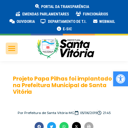
PORTAL DA TRANSPARÊNCIA
EMENDAS PARLAMENTARES
FUNCIONÁRIOS
OUVIDORIA
DEPARTAMENTO DE T.I.
WEBMAIL
E-SIC
Ab
Projeto Papa Pilhas foi implantado
na Prefeitura Municipal de Santa
Vitória
Por
Prefeitura de Santa Vitória-MG
05/06/2019
21:45