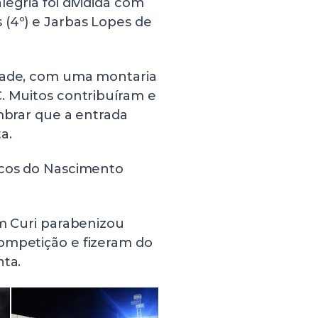
egria foi dividida com
 (4º) e Jarbas Lopes de
edade, com uma montaria
. Muitos contribuíram e
embrar que a entrada
a.
rcos do Nascimento
im Curi parabenizou
ompetição e fizeram do
nta.