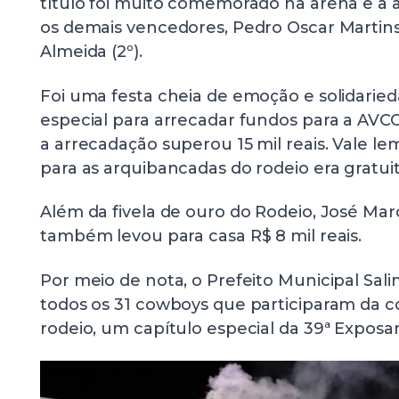
título foi muito comemorado na arena e a al
os demais vencedores, Pedro Oscar Martins
Almeida (2º).
Foi uma festa cheia de emoção e solidari
especial para arrecadar fundos para a AVCC
a arrecadação superou 15 mil reais. Vale l
para as arquibancadas do rodeio era gratuit
Além da fivela de ouro do Rodeio, José Ma
também levou para casa R$ 8 mil reais.
Por meio de nota, o Prefeito Municipal Sal
todos os 31 cowboys que participaram da c
rodeio, um capítulo especial da 39ª Exposa