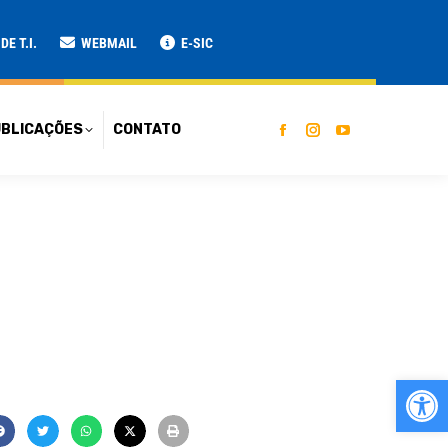
ATO
E T.I.
WEBMAIL
E-SIC
BLICAÇÕES
CONTATO
Ab