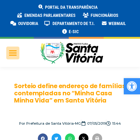
PORTAL DA TRANSPARÊNCIA
EMENDAS PARLAMENTARES
FUNCIONÁRIOS
OUVIDORIA
DEPARTAMENTO DE T.I.
WEBMAIL
E-SIC
Ab
Sorteio define endereço de famílias
contempladas no “Minha Casa
Minha Vida” em Santa Vitória
Por
Prefeitura de Santa Vitória-MG
07/05/2019
15:44