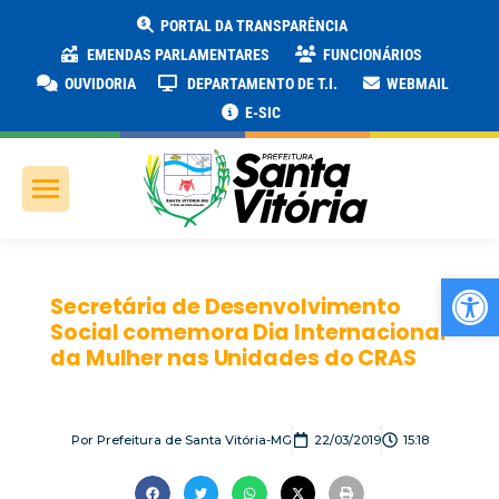
PORTAL DA TRANSPARÊNCIA
EMENDAS PARLAMENTARES
FUNCIONÁRIOS
OUVIDORIA
DEPARTAMENTO DE T.I.
WEBMAIL
E-SIC
Ab
Secretária de Desenvolvimento
Social comemora Dia Internacional
da Mulher nas Unidades do CRAS
Por
Prefeitura de Santa Vitória-MG
22/03/2019
15:18