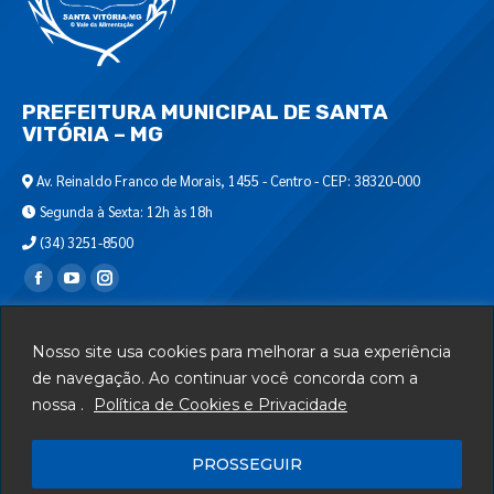
PREFEITURA MUNICIPAL DE SANTA
VITÓRIA – MG
Av. Reinaldo Franco de Morais, 1455 - Centro - CEP: 38320-000
Segunda à Sexta: 12h às 18h
(34) 3251-8500
Encontre-nos em:
Webmail
Nosso site usa cookies para melhorar a sua experiência
Departamento de T.I.
de navegação. Ao continuar você concorda com a
nossa .
Política de Cookies e Privacidade
Serviços
Telefones Úteis
PROSSEGUIR
Mapa do Site