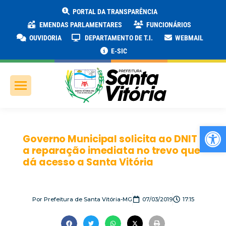
PORTAL DA TRANSPARÊNCIA
EMENDAS PARLAMENTARES
FUNCIONÁRIOS
OUVIDORIA
DEPARTAMENTO DE T.I.
WEBMAIL
E-SIC
Ab
Governo Municipal solicita ao DNIT
a reparação imediata no trevo que
dá acesso a Santa Vitória
Por
Prefeitura de Santa Vitória-MG
07/03/2019
17:15