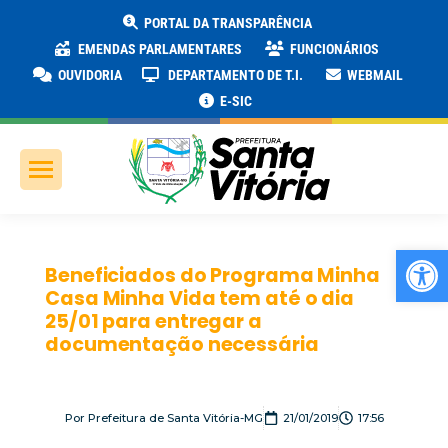
PORTAL DA TRANSPARÊNCIA
EMENDAS PARLAMENTARES
FUNCIONÁRIOS
OUVIDORIA
DEPARTAMENTO DE T.I.
WEBMAIL
E-SIC
Ab
Beneficiados do Programa Minha
Casa Minha Vida tem até o dia
25/01 para entregar a
documentação necessária
Por
Prefeitura de Santa Vitória-MG
21/01/2019
17:56