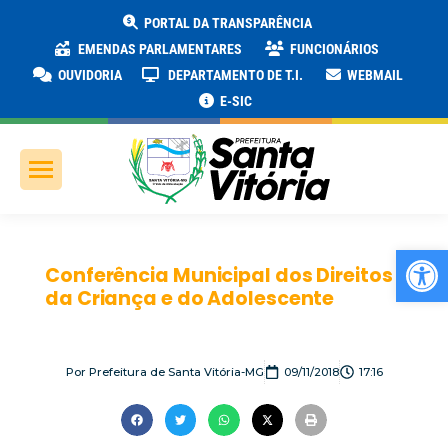
PORTAL DA TRANSPARÊNCIA
EMENDAS PARLAMENTARES
FUNCIONÁRIOS
OUVIDORIA
DEPARTAMENTO DE T.I.
WEBMAIL
E-SIC
Ab
Conferência Municipal dos Direitos
da Criança e do Adolescente
Por
Prefeitura de Santa Vitória-MG
09/11/2018
17:16