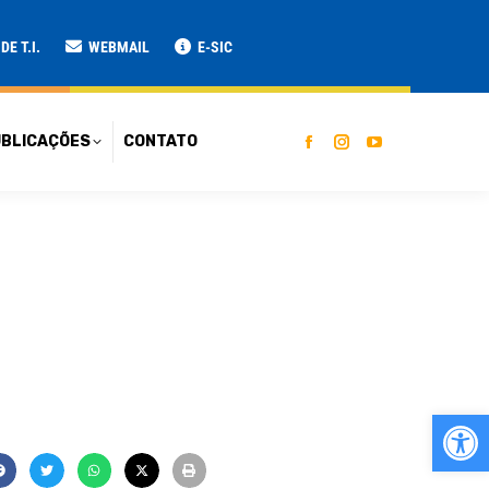
ATO
E T.I.
WEBMAIL
E-SIC
BLICAÇÕES
CONTATO
Ab