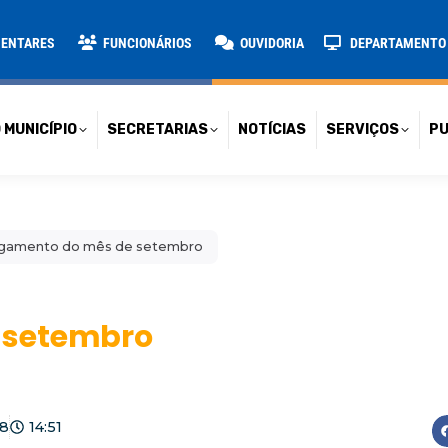
TARIAS
NOTÍCIAS
SERVIÇOS
PUBLICAÇÕES
CONT
MENTARES
FUNCIONÁRIOS
OUVIDORIA
DEPARTAMENTO D
 MUNICÍPIO
SECRETARIAS
NOTÍCIAS
SERVIÇOS
PU
gamento do mês de setembro
 setembro
18
14:51