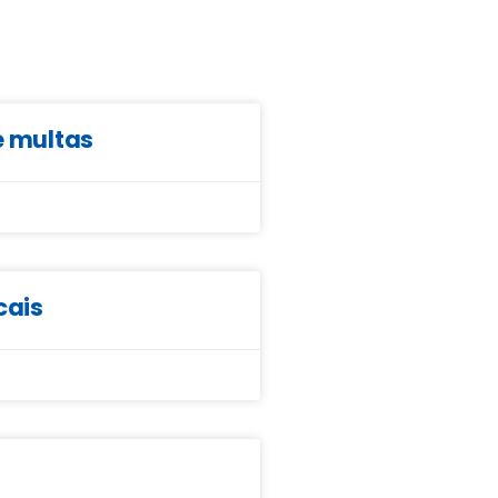
e multas
cais