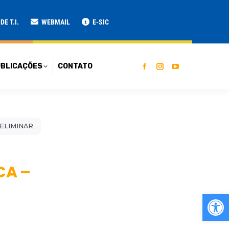
ATO
E T.I.
WEBMAIL
E-SIC
BLICAÇÕES
CONTATO
RELIMINAR
CA –
Ab