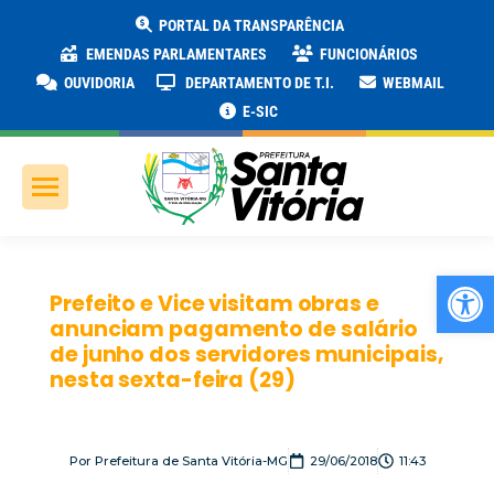
PORTAL DA TRANSPARÊNCIA
EMENDAS PARLAMENTARES
FUNCIONÁRIOS
OUVIDORIA
DEPARTAMENTO DE T.I.
WEBMAIL
E-SIC
Ab
Prefeito e Vice visitam obras e
anunciam pagamento de salário
de junho dos servidores municipais,
nesta sexta-feira (29)
Por
Prefeitura de Santa Vitória-MG
29/06/2018
11:43