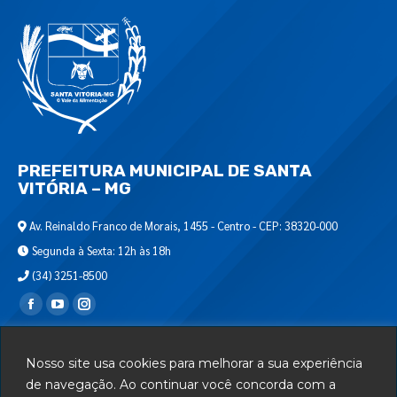
PREFEITURA MUNICIPAL DE SANTA
VITÓRIA – MG
Av. Reinaldo Franco de Morais, 1455 - Centro - CEP: 38320-000
Segunda à Sexta: 12h às 18h
(34) 3251-8500
Encontre-nos em:
Webmail
Nosso site usa cookies para melhorar a sua experiência
Departamento de T.I.
de navegação. Ao continuar você concorda com a