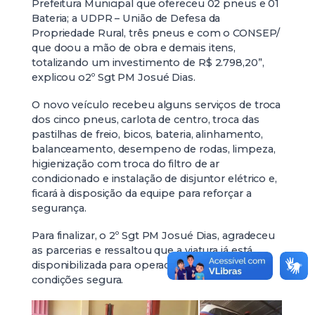
Prefeitura Municipal que ofereceu 02 pneus e 01
Bateria; a UDPR – União de Defesa da
Propriedade Rural, três pneus e com o CONSEP/
que doou a mão de obra e demais itens,
totalizando um investimento de R$ 2.798,20”,
explicou o2º Sgt PM Josué Dias.
O novo veículo recebeu alguns serviços de troca
dos cinco pneus, carlota de centro, troca das
pastilhas de freio, bicos, bateria, alinhamento,
balanceamento, desempeno de rodas, limpeza,
higienização com troca do filtro de ar
condicionado e instalação de disjuntor elétrico e,
ficará à disposição da equipe para reforçar a
segurança.
Para finalizar, o 2º Sgt PM Josué Dias, agradeceu
as parcerias e ressaltou que a viatura já está
disponibilizada para operacionalidade em
condições segura.