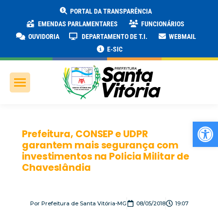
PORTAL DA TRANSPARÊNCIA
EMENDAS PARLAMENTARES
FUNCIONÁRIOS
OUVIDORIA
DEPARTAMENTO DE T.I.
WEBMAIL
E-SIC
Ab
Prefeitura, CONSEP e UDPR
garantem mais segurança com
investimentos na Policia Militar de
Chaveslândia
Por
Prefeitura de Santa Vitória-MG
08/05/2018
19:07