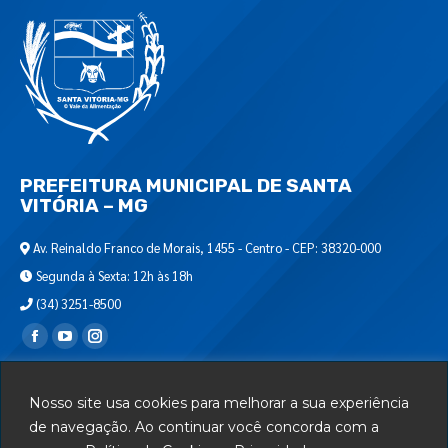
PREFEITURA MUNICIPAL DE SANTA
VITÓRIA – MG
Av. Reinaldo Franco de Morais, 1455 - Centro - CEP: 38320-000
Segunda à Sexta: 12h às 18h
(34) 3251-8500
Encontre-nos em:
Webmail
Nosso site usa cookies para melhorar a sua experiência
Departamento de T.I.
de navegação. Ao continuar você concorda com a