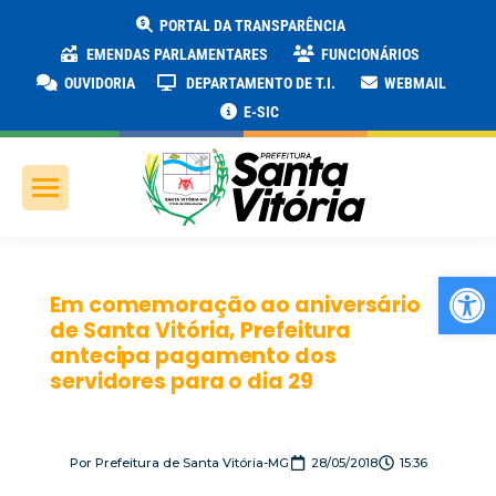
PORTAL DA TRANSPARÊNCIA
EMENDAS PARLAMENTARES
FUNCIONÁRIOS
OUVIDORIA
DEPARTAMENTO DE T.I.
WEBMAIL
E-SIC
Ab
Em comemoração ao aniversário
de Santa Vitória, Prefeitura
antecipa pagamento dos
servidores para o dia 29
Por
Prefeitura de Santa Vitória-MG
28/05/2018
15:36