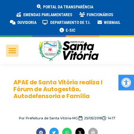
PORTAL DA TRANSPARÊNCIA
EMENDAS PARLAMENTARES
FUNCIONÁRIOS
OUVIDORIA
DEPARTAMENTO DE T.I.
WEBMAIL
E-SIC
Ab
APAE de Santa Vitória realiza I
Fórum de Autogestão,
Autodefensoria e Família
Por
Prefeitura de Santa Vitória-MG
25/05/2018
14:17