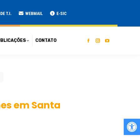
ATO
E T.I.
WEBMAIL
E-SIC
BLICAÇÕES
CONTATO
mes em Santa
Ab