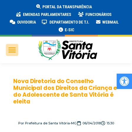
PORTAL DA TRANSPARÊNCIA
EMENDAS PARLAMENTARES
FUNCIONÁRIOS
OUVIDORIA
DEPARTAMENTO DE T.I.
WEBMAIL
E-SIC
Ab
Nova Diretoria do Conselho
Municipal dos Direitos da Criança e
do Adolescente de Santa Vitória é
eleita
Por
Prefeitura de Santa Vitória-MG
06/04/2018
15:30