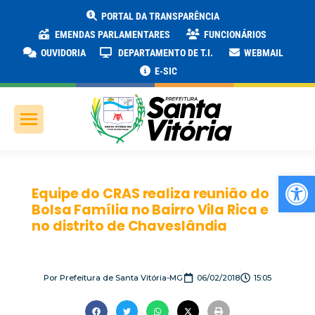
PORTAL DA TRANSPARÊNCIA
EMENDAS PARLAMENTARES
FUNCIONÁRIOS
OUVIDORIA
DEPARTAMENTO DE T.I.
WEBMAIL
E-SIC
Ab
Equipe do CRAS realiza reunião do
Bolsa Família no Bairro Vila Rica e
no distrito de Chaveslândia
Por
Prefeitura de Santa Vitória-MG
06/02/2018
15:05