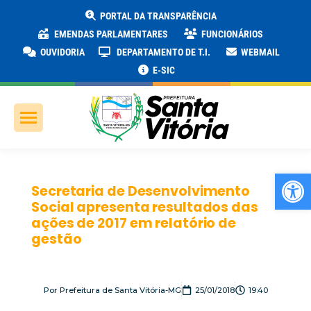
PORTAL DA TRANSPARÊNCIA
EMENDAS PARLAMENTARES
FUNCIONÁRIOS
OUVIDORIA
DEPARTAMENTO DE T.I.
WEBMAIL
E-SIC
Ab
Secretaria de Desenvolvimento
Social apresenta resultados das
ações de 2017 em relatório de
gestão
Por
Prefeitura de Santa Vitória-MG
25/01/2018
19:40