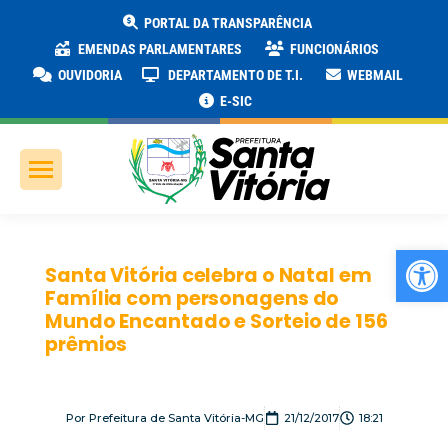
PORTAL DA TRANSPARÊNCIA
EMENDAS PARLAMENTARES
FUNCIONÁRIOS
OUVIDORIA
DEPARTAMENTO DE T.I.
WEBMAIL
E-SIC
Ab
Santa Vitória celebra o Natal em
Família com personagens do
Mundo Encantado e Sorteio de 156
prêmios
Por
Prefeitura de Santa Vitória-MG
21/12/2017
18:21