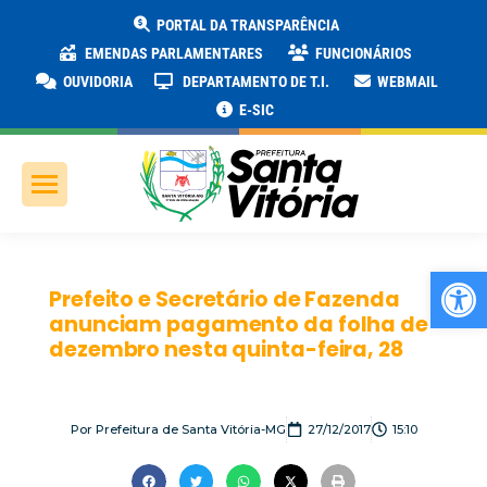
PORTAL DA TRANSPARÊNCIA
EMENDAS PARLAMENTARES
FUNCIONÁRIOS
OUVIDORIA
DEPARTAMENTO DE T.I.
WEBMAIL
E-SIC
Ab
Prefeito e Secretário de Fazenda
anunciam pagamento da folha de
dezembro nesta quinta-feira, 28
Por
Prefeitura de Santa Vitória-MG
27/12/2017
15:10