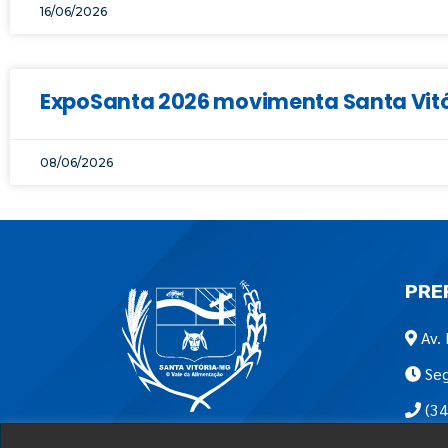
16/06/2026
ExpoSanta 2026 movimenta Santa Vitór
08/06/2026
PRE
Av. 
Seg
(34