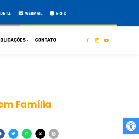
ATO
E T.I.
WEBMAIL
E-SIC
BLICAÇÕES
CONTATO
em Família
Ab