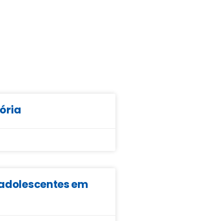
tória
e adolescentes em