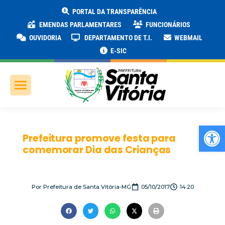
PORTAL DA TRANSPARÊNCIA
EMENDAS PARLAMENTARES
FUNCIONÁRIOS
OUVIDORIA
DEPARTAMENTO DE T.I.
WEBMAIL
E-SIC
Ab
Prefeitura promove festa para
comemorar Dia das Crianças
Por
Prefeitura de Santa Vitória-MG
05/10/2017
14:20