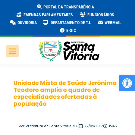
PORTAL DA TRANSPARÊNCIA
EMENDAS PARLAMENTARES
FUNCIONÁRIOS
OUVIDORIA
DEPARTAMENTO DE T.I.
WEBMAIL
E-SIC
Ab
Unidade Mista de Saúde Jerônimo
Teodoro amplia o quadro de
especialidades ofertadas à
população
Por
Prefeitura de Santa Vitória-MG
22/09/2017
15:43