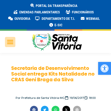
PORTAL DA TRANSPARÊNCIA
EMENDAS PARLAMENTARES
FUNCIONÁRIOS
OUVIDORIA
DEPARTAMENTO DE T.I.
WEBMAIL
E-SIC
Ab
Secretaria de Desenvolvimento
Social entrega Kits Natalidade no
CRAS Geni Braga da Silva
Por
Prefeitura de Santa Vitória-MG
19/06/2017
18:00