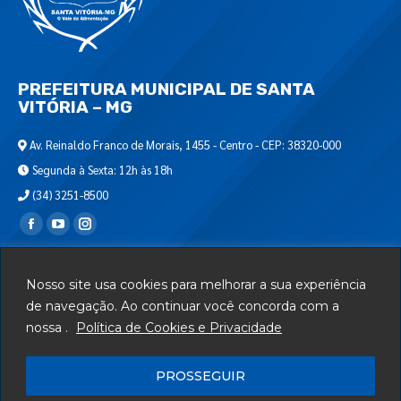
PREFEITURA MUNICIPAL DE SANTA
VITÓRIA – MG
Av. Reinaldo Franco de Morais, 1455 - Centro - CEP: 38320-000
Segunda à Sexta: 12h às 18h
(34) 3251-8500
Encontre-nos em:
Webmail
Nosso site usa cookies para melhorar a sua experiência
Departamento de T.I.
de navegação. Ao continuar você concorda com a
nossa .
Política de Cookies e Privacidade
Serviços
Telefones Úteis
PROSSEGUIR
Mapa do Site