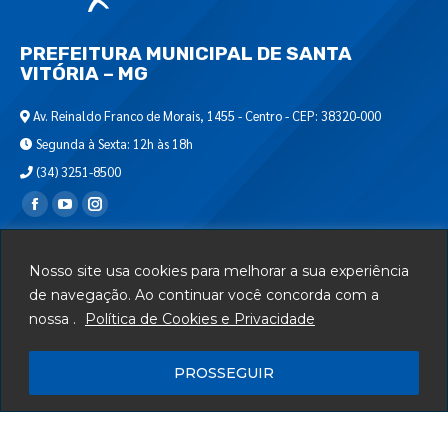
PREFEITURA MUNICIPAL DE SANTA
VITÓRIA – MG
Av. Reinaldo Franco de Morais, 1455 - Centro - CEP: 38320-000
Segunda à Sexta: 12h às 18h
(34) 3251-8500
Encontre-nos em:
Webmail
Nosso site usa cookies para melhorar a sua experiência
Departamento de T.I.
de navegação. Ao continuar você concorda com a
nossa .
Política de Cookies e Privacidade
Serviços
Telefones Úteis
PROSSEGUIR
Mapa do Site