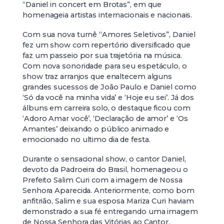
“Daniel in concert em Brotas”, em que
homenageia artistas internacionais e nacionais.
Com sua nova turnê “Amores Seletivos”, Daniel
fez um show com repertório diversificado que
faz um passeio por sua trajetória na música.
Com nova sonoridade para seu espetáculo, o
show traz arranjos que enaltecem alguns
grandes sucessos de João Paulo e Daniel como
‘Só da você na minha vida’ e ‘Hoje eu sei’. Já dos
álbuns em carreira solo, o destaque ficou com
‘Adoro Amar você’, ‘Declaração de amor’ e ‘Os
Amantes’ deixando o público animado e
emocionado no ultimo dia de festa.
Durante o sensacional show, o cantor Daniel,
devoto da Padroeira do Brasil, homenageou o
Prefeito Salim Curi com a imagem de Nossa
Senhora Aparecida. Anteriormente, como bom
anfitrião, Salim e sua esposa Mariza Curi haviam
demonstrado a sua fé entregando uma imagem
de Nossa Senhora das Vitórias ao Cantor.