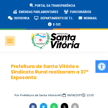
PORTAL DA TRANSPARÊNCIA
EMENDAS PARLAMENTARES
FUNCIONÁRIOS
OUVIDORIA
DEPARTAMENTO DE T.I.
WEBMAIL
E-SIC
Ab
Prefeitura de Santa Vitória e
Sindicato Rural realizaram a 37ª
Exposanta
Por
Prefeitura de Santa Vitória-MG
06/06/2017
22:03