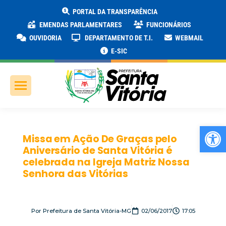
PORTAL DA TRANSPARÊNCIA
EMENDAS PARLAMENTARES
FUNCIONÁRIOS
OUVIDORIA
DEPARTAMENTO DE T.I.
WEBMAIL
E-SIC
Ab
Missa em Ação De Graças pelo
Aniversário de Santa Vitória é
celebrada na Igreja Matriz Nossa
Senhora das Vitórias
Por
Prefeitura de Santa Vitória-MG
02/06/2017
17:05