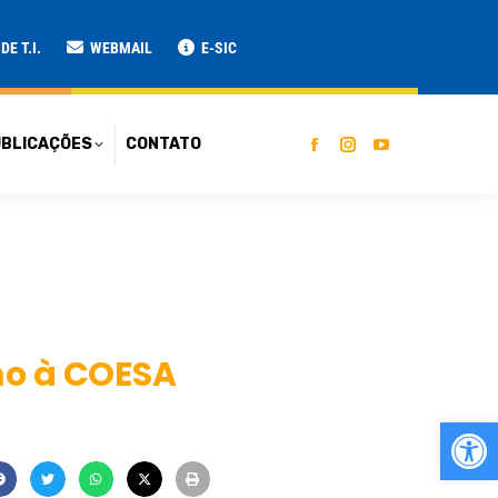
ATO
E T.I.
WEBMAIL
E-SIC
BLICAÇÕES
CONTATO
mo à COESA
Ab