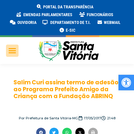
PORTAL DA TRANSPARÊNCIA
EMENDAS PARLAMENTARES
FUNCIONÁRIOS
OUVIDORIA
DEPARTAMENTO DE T.I.
WEBMAIL
E-SIC
Ab
Salim Curi assina termo de adesão
ao Programa Prefeito Amigo da
Criança com a Fundação ABRINQ
Por
Prefeitura de Santa Vitória-MG
17/05/2017
21:48