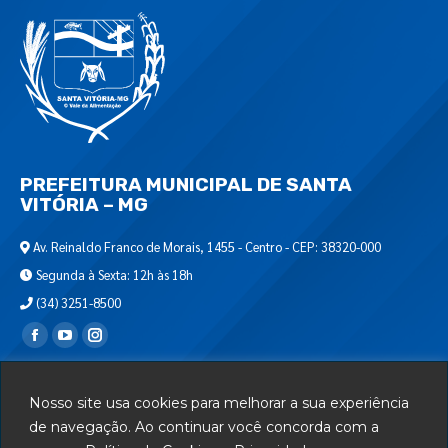
PREFEITURA MUNICIPAL DE SANTA
VITÓRIA – MG
Av. Reinaldo Franco de Morais, 1455 - Centro - CEP: 38320-000
Segunda à Sexta: 12h às 18h
(34) 3251-8500
Encontre-nos em:
Webmail
Nosso site usa cookies para melhorar a sua experiência
Departamento de T.I.
de navegação. Ao continuar você concorda com a