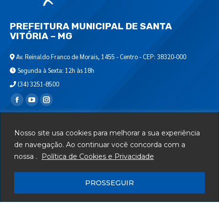
PREFEITURA MUNICIPAL DE SANTA
VITÓRIA – MG
Av. Reinaldo Franco de Morais, 1455 - Centro - CEP: 38320-000
Segunda à Sexta: 12h às 18h
(34) 3251-8500
Encontre-nos em:
Webmail
Nosso site usa cookies para melhorar a sua experiência
Departamento de T.I.
de navegação. Ao continuar você concorda com a
nossa .
Política de Cookies e Privacidade
Serviços
Telefones Úteis
PROSSEGUIR
Mapa do Site