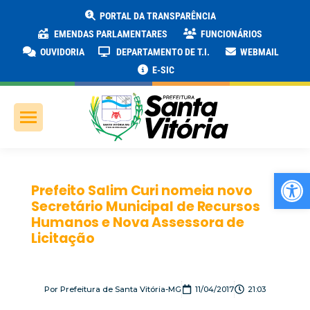
PORTAL DA TRANSPARÊNCIA
EMENDAS PARLAMENTARES
FUNCIONÁRIOS
OUVIDORIA
DEPARTAMENTO DE T.I.
WEBMAIL
E-SIC
Ab
Prefeito Salim Curi nomeia novo
Secretário Municipal de Recursos
Humanos e Nova Assessora de
Licitação
Por
Prefeitura de Santa Vitória-MG
11/04/2017
21:03