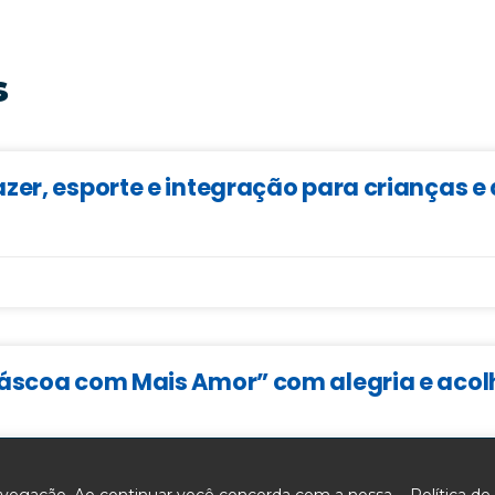
s
zer, esporte e integração para crianças 
Páscoa com Mais Amor” com alegria e aco
navegação. Ao continuar você concorda com a nossa .
Política de