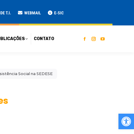
ATO
E T.I.
WEBMAIL
E-SIC
BLICAÇÕES
CONTATO
sistência Social na SEDESE
es
Ab