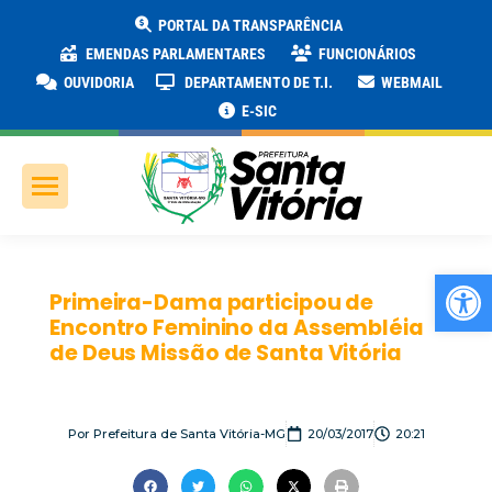
PORTAL DA TRANSPARÊNCIA
EMENDAS PARLAMENTARES
FUNCIONÁRIOS
OUVIDORIA
DEPARTAMENTO DE T.I.
WEBMAIL
E-SIC
Ab
Primeira-Dama participou de
Encontro Feminino da Assembléia
de Deus Missão de Santa Vitória
Por
Prefeitura de Santa Vitória-MG
20/03/2017
20:21