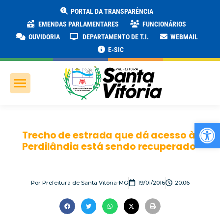
PORTAL DA TRANSPARÊNCIA
EMENDAS PARLAMENTARES
FUNCIONÁRIOS
OUVIDORIA
DEPARTAMENTO DE T.I.
WEBMAIL
E-SIC
Ab
Trecho de estrada que dá acesso à
Perdilândia está sendo recuperado
Por
Prefeitura de Santa Vitória-MG
19/01/2016
20:06