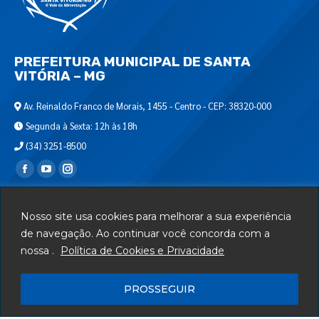
PREFEITURA MUNICIPAL DE SANTA
VITÓRIA – MG
Av. Reinaldo Franco de Morais, 1455 - Centro - CEP: 38320-000
Segunda à Sexta: 12h às 18h
(34) 3251-8500
Encontre-nos em:
Webmail
Nosso site usa cookies para melhorar a sua experiência
Departamento de T.I.
de navegação. Ao continuar você concorda com a
nossa .
Política de Cookies e Privacidade
Serviços
Telefones Úteis
PROSSEGUIR
Mapa do Site