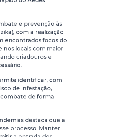
Rápido do Aedes
ombate e prevenção às
ika), com a realização
am encontrados focos do
 nos locais com maior
nando criadouros e
essário.
rmite identificar, com
isco de infestação,
de combate de forma
Endemias destaca que a
esse processo. Manter
mitir a entrada dos