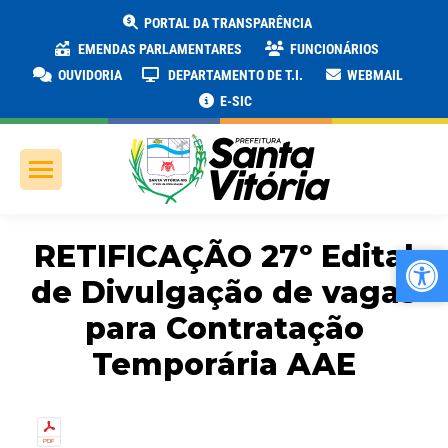
PORTAL DA TRANSPARÊNCIA
EMENDAS PARLAMENTARES
FUNCIONÁRIOS
OUVIDORIA
DEPARTAMENTO DE T.I.
WEBMAIL
E-SIC
RETIFICAÇÃO 27º Edital
Ab
Ab
de Divulgação de vagas
para Contratação
Temporária AAE