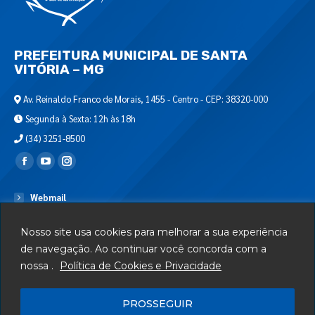
PREFEITURA MUNICIPAL DE SANTA
VITÓRIA – MG
Av. Reinaldo Franco de Morais, 1455 - Centro - CEP: 38320-000
Segunda à Sexta: 12h às 18h
(34) 3251-8500
Encontre-nos em:
Webmail
Departamento de T.I.
Nosso site usa cookies para melhorar a sua experiência
Serviços
de navegação. Ao continuar você concorda com a
nossa .
Política de Cookies e Privacidade
Telefones Úteis
Mapa do Site
PROSSEGUIR