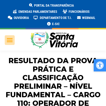
PORTAL DA TRANSPARÊNCIA
EMENDAS PARLAMENTARES
FUNCIONÁRIOS
OUVIDORIA
DEPARTAMENTO DE T.I.
WEBMAIL
E-SIC
RESULTADO DA PROVA
Ab
Ab
PRÁTICA E
CLASSIFICAÇÃO
PRELIMINAR – NÍVEL
FUNDAMENTAL – CARGO
110: OPERADOR DE