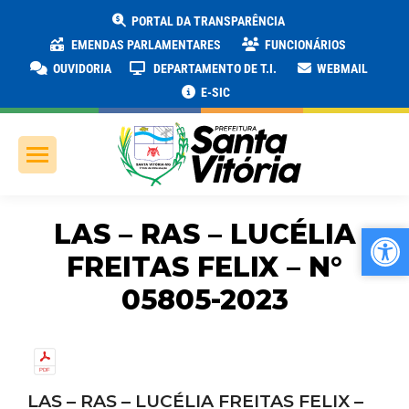
PORTAL DA TRANSPARÊNCIA
EMENDAS PARLAMENTARES
FUNCIONÁRIOS
OUVIDORIA
DEPARTAMENTO DE T.I.
WEBMAIL
E-SIC
LAS – RAS – LUCÉLIA
Ab
Ab
FREITAS FELIX – N°
05805-2023
LAS – RAS – LUCÉLIA FREITAS FELIX –