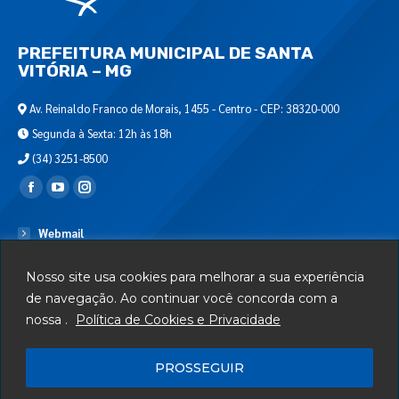
PREFEITURA MUNICIPAL DE SANTA
VITÓRIA – MG
Av. Reinaldo Franco de Morais, 1455 - Centro - CEP: 38320-000
Segunda à Sexta: 12h às 18h
(34) 3251-8500
Encontre-nos em:
Webmail
Departamento de T.I.
Nosso site usa cookies para melhorar a sua experiência
Serviços
de navegação. Ao continuar você concorda com a
nossa .
Política de Cookies e Privacidade
Telefones Úteis
Mapa do Site
PROSSEGUIR