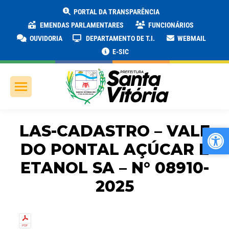
PORTAL DA TRANSPARÊNCIA
EMENDAS PARLAMENTARES
FUNCIONÁRIOS
OUVIDORIA
DEPARTAMENTO DE T.I.
WEBMAIL
E-SIC
LAS-CADASTRO – VALE
Ab
Ab
DO PONTAL AÇÚCAR E
ETANOL SA – N° 08910-
2025