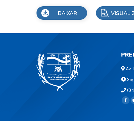
BAIXAR
VISUALI
PRE
Av. 
Seg
(34
Encon