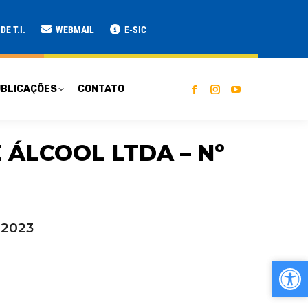
ATO
E T.I.
WEBMAIL
E-SIC
BLICAÇÕES
CONTATO
 ÁLCOOL LTDA – Nº
-2023
Ab
Ab