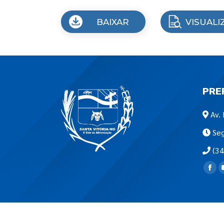
BAIXAR
VISUALI
PRE
Av. 
Seg
(34
Encon