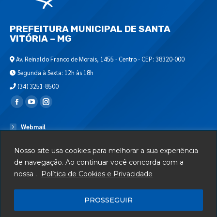
PREFEITURA MUNICIPAL DE SANTA
VITÓRIA – MG
Av. Reinaldo Franco de Morais, 1455 - Centro - CEP: 38320-000
Segunda à Sexta: 12h às 18h
(34) 3251-8500
Encontre-nos em:
Webmail
Departamento de T.I.
Nosso site usa cookies para melhorar a sua experiência
Serviços
de navegação. Ao continuar você concorda com a
nossa .
Política de Cookies e Privacidade
Telefones Úteis
Mapa do Site
PROSSEGUIR