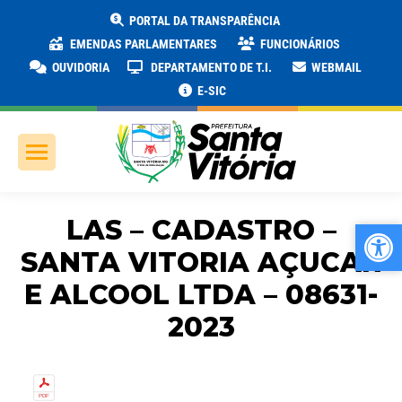
PORTAL DA TRANSPARÊNCIA
EMENDAS PARLAMENTARES
FUNCIONÁRIOS
OUVIDORIA
DEPARTAMENTO DE T.I.
WEBMAIL
E-SIC
LAS – CADASTRO –
Ab
Ab
SANTA VITORIA AÇUCAR
E ALCOOL LTDA – 08631-
2023