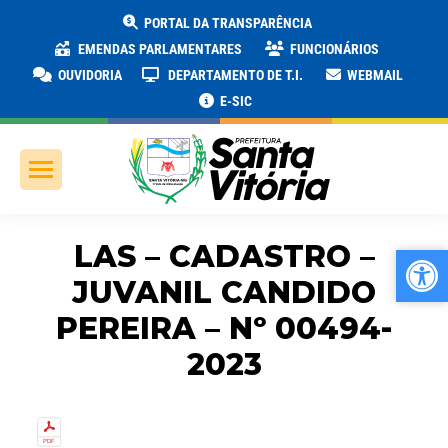
PORTAL DA TRANSPARÊNCIA
EMENDAS PARLAMENTARES
FUNCIONÁRIOS
OUVIDORIA
DEPARTAMENTO DE T.I.
WEBMAIL
E-SIC
LAS – CADASTRO –
Ab
Ab
JUVANIL CANDIDO
PEREIRA – Nº 00494-
2023