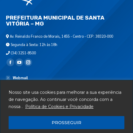
PREFEITURA MUNICIPAL DE SANTA
VITÓRIA – MG
Av. Reinaldo Franco de Morais, 1455 - Centro - CEP: 38320-000
Segunda à Sexta: 12h às 18h
(34) 3251-8500
Encontre-nos em:
Webmail
Departamento de T.I.
Nosso site usa cookies para melhorar a sua experiência
Serviços
de navegação. Ao continuar você concorda com a
nossa .
Política de Cookies e Privacidade
Telefones Úteis
Mapa do Site
PROSSEGUIR