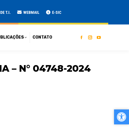
ATO
E T.I.
WEBMAIL
E-SIC
BLICAÇÕES
CONTATO
A – N° 04748-2024
Ab
Ab