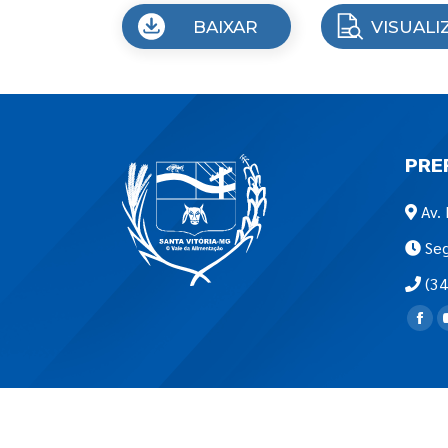
BAIXAR
VISUALI
PRE
Av. 
Seg
(34
Encon