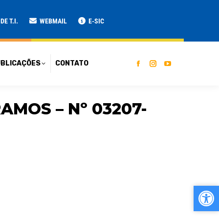
ATO
E T.I.
WEBMAIL
E-SIC
BLICAÇÕES
CONTATO
AMOS – Nº 03207-
Ab
Ab