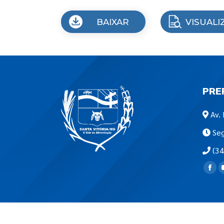
BAIXAR
VISUALI
PRE
Av. 
Seg
(34
Encon