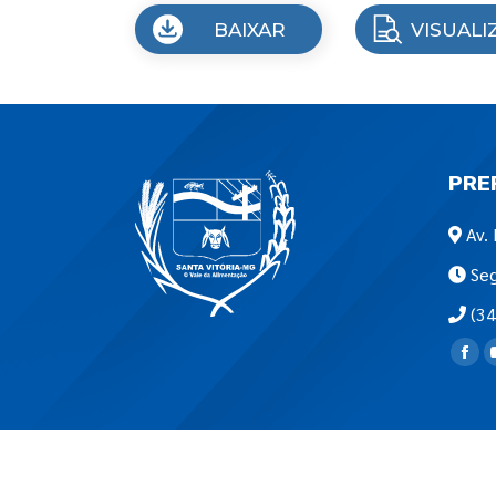
BAIXAR
VISUALI
PRE
Av. 
Seg
(34
Encon