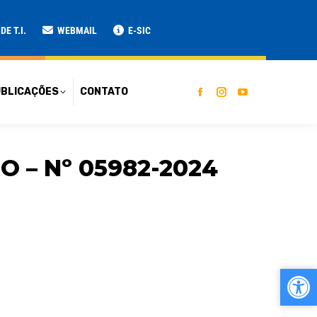
ATO
E T.I.
WEBMAIL
E-SIC
BLICAÇÕES
CONTATO
 – Nº 05982-2024
Ab
Ab