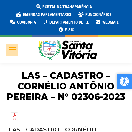
PORTAL DA TRANSPARÊNCIA
EMENDAS PARLAMENTARES
FUNCIONÁRIOS
OUVIDORIA
DEPARTAMENTO DE T.I.
WEBMAIL
E-SIC
LAS – CADASTRO –
Ab
Ab
CORNÉLIO ANTÔNIO
PEREIRA – N° 02306-2023
LAS – CADASTRO – CORNÉLIO